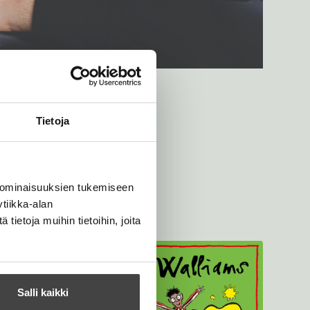
Tietoja
 ominaisuuksien tukemiseen
tiikka-alan
ietoja muihin tietoihin, joita
Salli kaikki