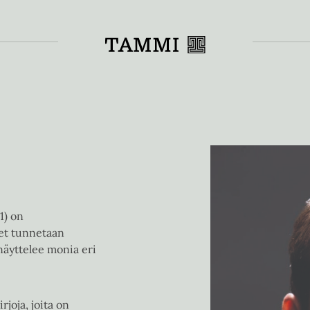
Toiss
71) on
net tunnetaan
 näyttelee monia eri
rjoja, joita on