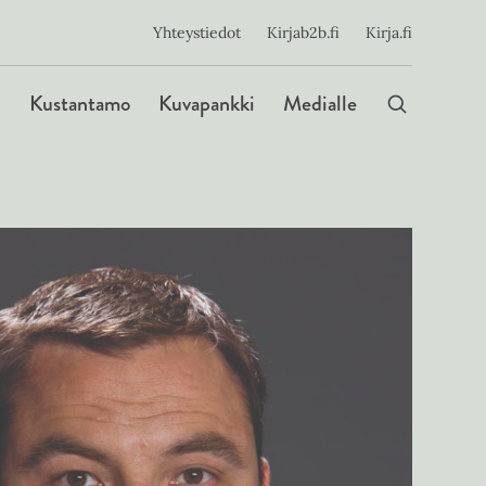
ijainen
Yhteystiedot
Kirjab2b.fi
Kirja.fi
Päävalikko
Kustantamo
Kuvapankki
Medialle