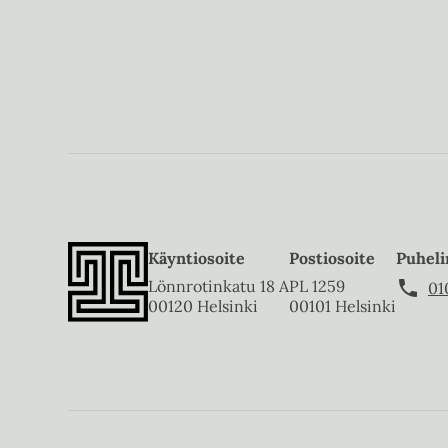
Käyntiosoite
Postiosoite
Puheli
Lönnrotinkatu 18 A
PL 1259
01
00120 Helsinki
00101 Helsinki