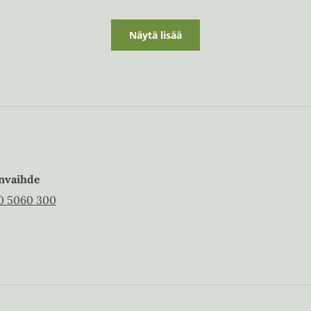
Näytä lisää
nvaihde
0 5060 300