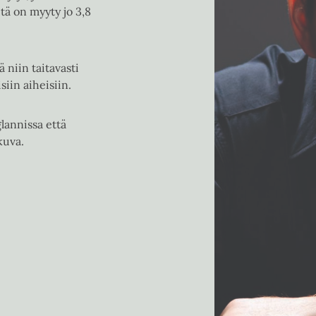
itä on myyty jo 3,8
 niin taitavasti
iin aiheisiin.
lannissa että
kuva.