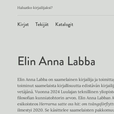
Toissijainen
Hyppää
Haluatko kirjailijaksi?
sisältöön
Päävalikko
Kirjat
Tekijät
Katalogit
Elin Anna Labba
Elin Anna Labba on saamelainen kirjailija ja toimitta
toiminut saamelaista kirjallisuutta edistävän kirjai
vetäjänä. Vuonna 2024 Luulajan teknillinen yliopis
filosofian kunniatohtorin arvon. Elin Anna Labban 
esikoisteos
Herrarna satte oss hit: om tvångsförflyt
ilmestyi 2020. Se käsittelee saamelaisten pakkomuut