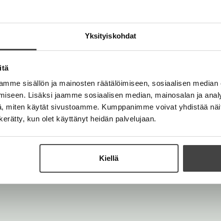
Kuva: Erik Abel
Yksityiskohdat
itä
mme sisällön ja mainosten räätälöimiseen, sosiaalisen median
iseen. Lisäksi jaamme sosiaalisen median, mainosalan ja analy
, miten käytät sivustoamme. Kumppanimme voivat yhdistää näitä t
n kerätty, kun olet käyttänyt heidän palvelujaan.
Kiellä