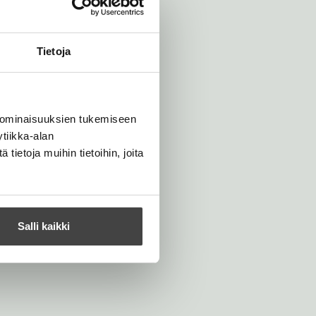
Tietoja
 ominaisuuksien tukemiseen
tiikka-alan
ietoja muihin tietoihin, joita
Salli kaikki