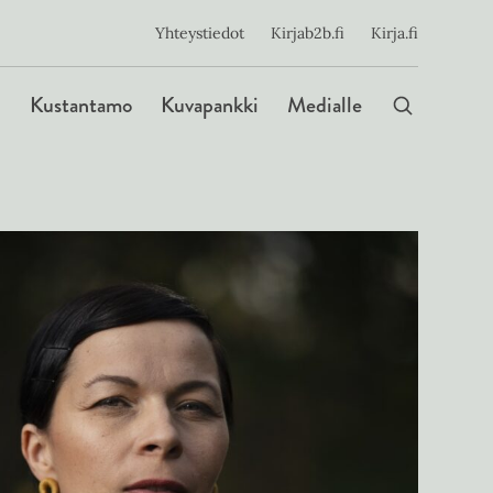
ijainen
Yhteystiedot
Kirjab2b.fi
Kirja.fi
Päävalikko
Kustantamo
Kuvapankki
Medialle