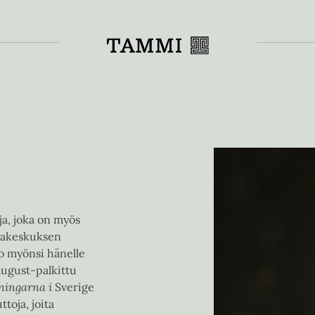
Toiss
ja, joka on myös
lijakeskuksen
to myönsi hänelle
August-palkittu
tningarna i
Sverige
toja, joita