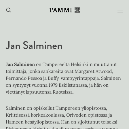
Hyppää
sisältöön
Jan Salminen
Jan Salminen
on Tampereelta Helsinkiin muuttanut
toimittaja, jonka sankareita ovat Margaret Atwood,
Fernando Pessoa ja Buffy, vampyyrintappaja. Salminen
on syntynyt vuonna 1979 Eskilstunassa, ja hän on
viettänyt lapsuutensa Ruotsissa.
Salminen on opiskellut Tampereen yliopistossa,
Kriittisessä korkeakoulussa, Oriveden opistossa ja
Hämeen kesäyliopistossa. Hän on sijoittunut toiseksi
Pirkanmaan kirjoituskilpailun proosasarjassa vuonna