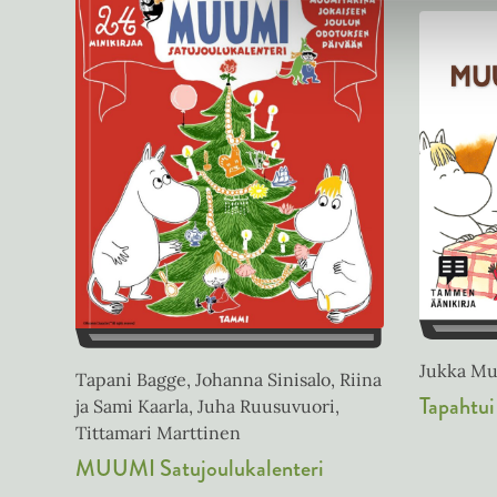
Jukka Mur
Tapani Bagge, Johanna Sinisalo, Riina
Tapahtu
ja Sami Kaarla, Juha Ruusuvuori,
Tittamari Marttinen
MUUMI Satujoulukalenteri