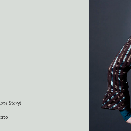
Love Story)
into