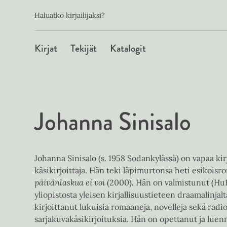
Toissijainen
Hyppää
Haluatko kirjailijaksi?
sisältöön
Päävalikko
Kirjat
Tekijät
Katalogit
Johanna Sinisalo
Johanna Sinisalo (s. 1958 Sodankylässä) on vapaa kirja
käsikirjoittaja. Hän teki läpimurtonsa heti esikois
päivänlaskua ei voi
(2000). Hän on valmistunut (H
yliopistosta yleisen kirjallisuustieteen draamalinjalt
kirjoittanut lukuisia romaaneja, novelleja sekä radio-
sarjakuvakäsikirjoituksia. Hän on opettanut ja luen