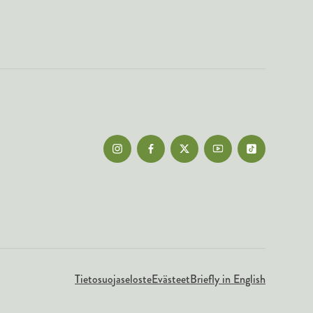
Tietosuojaseloste
Evästeet
Briefly in English