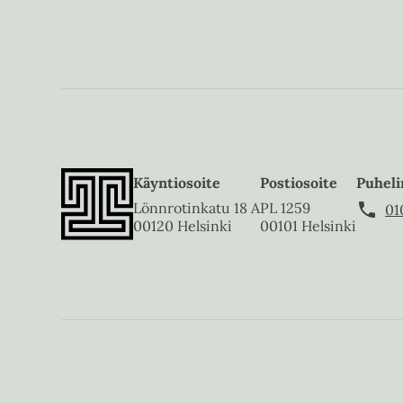
Käyntiosoite
Postiosoite
Puheli
Lönnrotinkatu 18 A
PL 1259
01
00120 Helsinki
00101 Helsinki