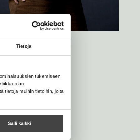
Tietoja
 ominaisuuksien tukemiseen
tiikka-alan
ietoja muihin tietoihin, joita
Salli kaikki