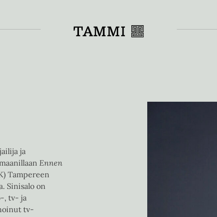
Toiss
ilija ja
romaanillaan
Ennen
uK) Tampereen
a. Sinisalo on
, tv- ja
noinut tv-