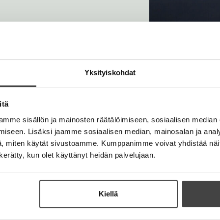
Kuva: Ville Palonen
Yksityiskohdat
itä
mme sisällön ja mainosten räätälöimiseen, sosiaalisen median
iseen. Lisäksi jaamme sosiaalisen median, mainosalan ja analy
, miten käytät sivustoamme. Kumppanimme voivat yhdistää näitä t
n kerätty, kun olet käyttänyt heidän palvelujaan.
Kiellä