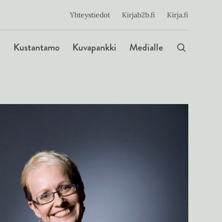
ijainen
Yhteystiedot
Kirjab2b.fi
Kirja.fi
Päävalikko
Kustantamo
Kuvapankki
Medialle