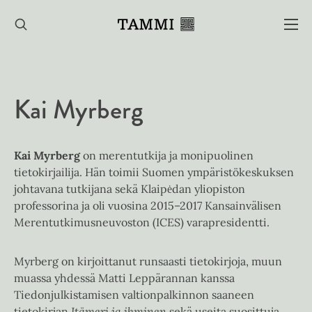
Hyppää
sisältöön
Kai Myrberg
Kai Myrberg
on merentutkija ja monipuolinen
tietokirjailija. Hän toimii Suomen ympäristökeskuksen
johtavana tutkijana sekä Klaipėdan yliopiston
professorina ja oli vuosina 2015–2017 Kansainvälisen
Merentutkimusneuvoston (ICES) varapresidentti.
Myrberg on kirjoittanut runsaasti tietokirjoja, muun
muassa yhdessä Matti Leppärannan kanssa
Tiedonjulkistamisen valtionpalkinnon saaneen
tietokirjan
Itämeri ja ihminen
sekä useita suosittuja