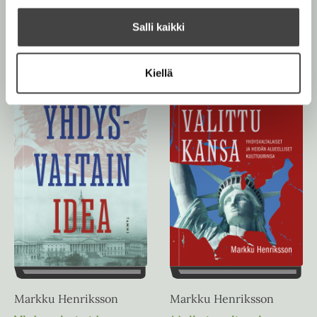
Teokset
Salli kaikki
Kiellä
Markku Henriksson
Markku Henriksson