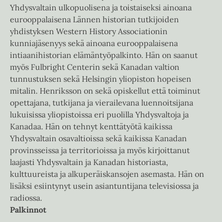
Yhdysvaltain ulkopuolisena ja toistaiseksi ainoana
eurooppalaisena Lännen historian tutkijoiden
yhdistyksen Western History Associationin
kunniajäsenyys sekä ainoana eurooppalaisena
intiaanihistorian elämäntyöpalkinto. Hän on saanut
myös Fulbright Centerin sekä Kanadan valtion
tunnustuksen sekä Helsingin yliopiston hopeisen
mitalin. Henriksson on sekä opiskellut että toiminut
opettajana, tutkijana ja vierailevana luennoitsijana
lukuisissa yliopistoissa eri puolilla Yhdysvaltoja ja
Kanadaa. Hän on tehnyt kenttätyötä kaikissa
Yhdysvaltain osavaltioissa sekä kaikissa Kanadan
provinsseissa ja territorioissa ja myös kirjoittanut
laajasti Yhdysvaltain ja Kanadan historiasta,
kulttuureista ja alkuperäiskansojen asemasta. Hän on
lisäksi esiintynyt usein asiantuntijana televisiossa ja
radiossa.
Palkinnot