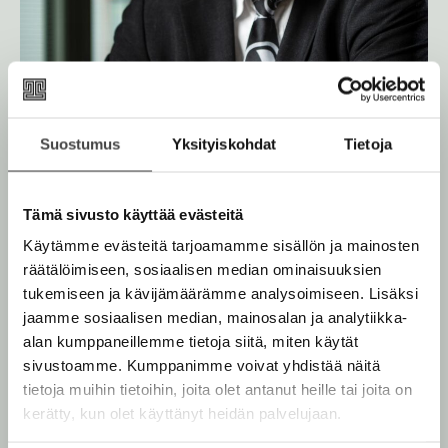
Suostumus
Yksityiskohdat
Tietoja
Tämä sivusto käyttää evästeitä
Käytämme evästeitä tarjoamamme sisällön ja mainosten
räätälöimiseen, sosiaalisen median ominaisuuksien
tukemiseen ja kävijämäärämme analysoimiseen. Lisäksi
jaamme sosiaalisen median, mainosalan ja analytiikka-
alan kumppaneillemme tietoja siitä, miten käytät
Kuva: Veikko Somerpuro
sivustoamme. Kumppanimme voivat yhdistää näitä
tietoja muihin tietoihin, joita olet antanut heille tai joita on
kerätty, kun olet käyttänyt heidän palvelujaan.