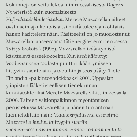
kolumneja on voitu lukea niin ruotsalaisesta
Dagens
Nyheteristä
kuin suomalaisesta
Hufvudstadsbladetistakin
. Merete Mazzarellan aiheet
ovat usein ajankohtaisia tai niistä tulee ajankohtaisia
hänen käsitteleminään. Käsitteeksi on jo muodostunut
Mazzarellan lanseeraama tätienergia-termi teoksessa
Täti ja krokotiili
(1995). Mazzarellan ikääntymistä
käsittelevä esseekokoelma
Kun kesä kääntyy:
Vanhenemisen taidosta
puuttui ikääntymiseen
liittyviin asenteisiin ja tabuihin ja teos päätyi Tieto-
Finlandia -palkintoehdokkaaksi 2001. Uppsalan
yliopiston lääketieteellisen tiedekunnan
kunniatohtoriksi Merete Mazzarella vihittiin keväällä
2006. Taiteen valtionpalkinnon myöntämisen
perusteluissa Mazzarellaa ja hänen tuotantoaan
luonnehdittiin näin:
"Kaunokirjallisena esseistinä
Mazzarella kuuluu lajityypin suuriin
suomenruotsalaisiin nimiin. Hänen töillään on tällä
saralla kysyntää akateemisten ja kirjallisten piirien