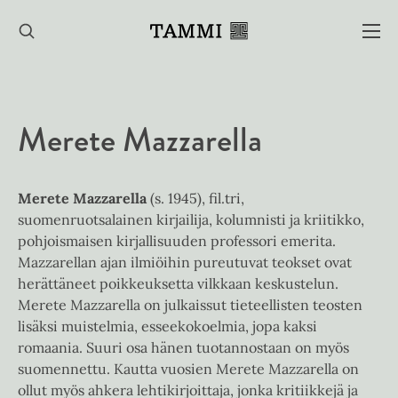
Hyppää
sisältöön
Merete Mazzarella
Merete Mazzarella
(s. 1945), fil.tri,
suomenruotsalainen kirjailija, kolumnisti ja kriitikko,
pohjoismaisen kirjallisuuden professori emerita.
Mazzarellan ajan ilmiöihin pureutuvat teokset ovat
herättäneet poikkeuksetta vilkkaan keskustelun.
Merete Mazzarella on julkaissut tieteellisten teosten
lisäksi muistelmia, esseekokoelmia, jopa kaksi
romaania. Suuri osa hänen tuotannostaan on myös
suomennettu. Kautta vuosien Merete Mazzarella on
ollut myös ahkera lehtikirjoittaja, jonka kritiikkejä ja