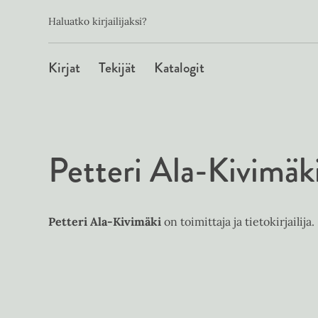
Toissijainen
Hyppää
Haluatko kirjailijaksi?
sisältöön
Päävalikko
Kirjat
Tekijät
Katalogit
Petteri Ala-Kivimäk
Petteri Ala-Kivimäki
on toimittaja ja tietokirjailija.