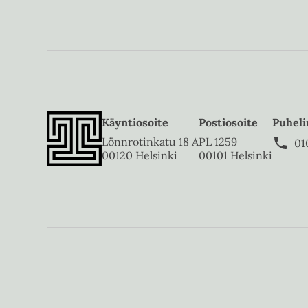
Käyntiosoite
Postiosoite
Puheli
Lönnrotinkatu 18 A
PL 1259
01
00120 Helsinki
00101 Helsinki