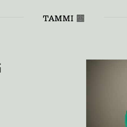
Toiss
i