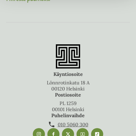
Käyntiosoite
Lönnrotinkatu 18 A
00120 Helsinki
Postiosoite
PL 1259
00101 Helsinki
Puhelinvaihde
010 5060 300