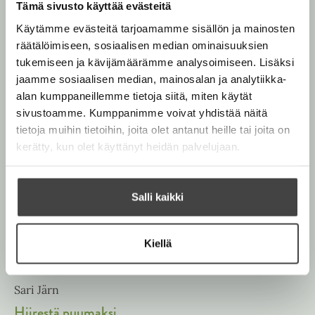
Lupaan sulle
Tämä sivusto käyttää evästeitä
ruusutarhan
Käytämme evästeitä tarjoamamme sisällön ja mainosten
räätälöimiseen, sosiaalisen median ominaisuuksien
tukemiseen ja kävijämäärämme analysoimiseen. Lisäksi
jaamme sosiaalisen median, mainosalan ja analytiikka-
alan kumppaneillemme tietoja siitä, miten käytät
sivustoamme. Kumppanimme voivat yhdistää näitä
tietoja muihin tietoihin, joita olet antanut heille tai joita on
kerätty, kun olet käyttänyt heidän palvelujaan.
Salli kaikki
Kiellä
Sari Järn
Hiirestä puumaksi