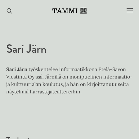
Hyppää
sisältöön
Sari Järn
Sari Järn
työskentelee informaatikkona Etelä-Savon
Viestintä Oy:ssä. Järnillä on monipuolinen informaatio-
ja kulttuurialan koulutus, ja hän on kirjoittanut useita
näytelmiä harrastajateattereihin.