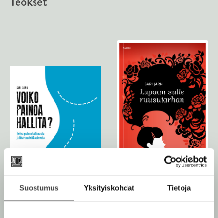
Teokset
Suostumus
Yksityiskohdat
Tietoja
Sari Järn
Voiko painoa hallita?
Sari Järn