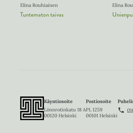
Elina Ro
Elina Rouhiainen
Unienpu
Tuntematon taivas
Käyntiosoite
Postiosoite
Puheli
Lönnrotinkatu 18 A
PL 1259
01
00120 Helsinki
00101 Helsinki