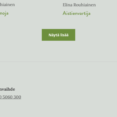
uhiainen
Elina Rouhiainen
noja
Aistienvartija
Näytä lisää
nvaihde
0 5060 300