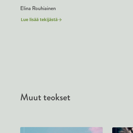
Elina Rouhiainen
Lue lisää tekijästä
E
l
i
n
a
R
o
u
h
i
a
i
n
e
n
Muut teokset