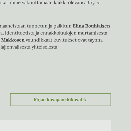
nkarimme vakuuttamaan kaikki olevansa
täysin
maaneistaan tunnetun ja palkitun
Elina Rouhiaisen
ä, identiteetistä ja ennakkoluulojen murtamisesta.
a Makkosen
vauhdikkaat kuvitukset ovat täynnä
lajienvälisestä yhteiselosta.
Kirjan kuvapankkikuvat