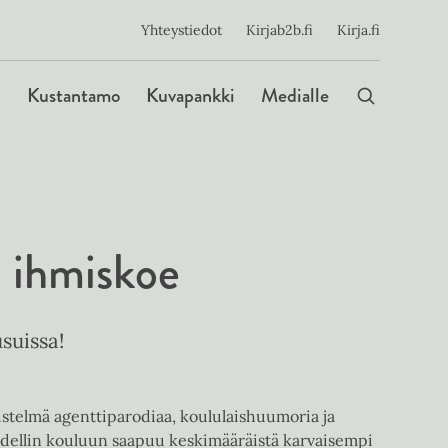
ijainen
Yhteystiedot
Kirjab2b.fi
Kirja.fi
Päävalikko
Kustantamo
Kuvapankki
Medialle
 ihmiskoe
suissa!
distelmä agenttiparodiaa, koululaishuumoria ja
Härdellin kouluun saapuu keskimääräistä karvaisempi