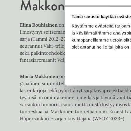
Makkonen
Tämä sivusto käyttää eväste
Elina Rouhiainen
on helsinkiläinen kirjailija, jolt
Käytämme evästeitä tarjoama
ilmestynyt seitsemän YA-romaania sekä kaksi laste
ja kävijämäärämme analysoim
sarja (Tammi 2012–2015) oli ensimmäisiä kotimaisia 
kumppaneillemme tietoja siitä
seurannut Väki-trilogia (Tammi 2017–2020) saavutti
olet antanut heille tai joita o
sekä palkintoehdokkuuksia. Lapsille Rouhiainen on
fantasiaromaanit
Valkeantuojat
ja
Hirmunsilmä
(Mi
Maria Makkonen
on Pohjois-Savossa asuva kuvittaja,
graafinen suunnittelija. Makkonen on kuvittanut v
lastenkirjoja sekä pyörittänyt sarjakuvaprojektia 
tyylinsä on omintakeinen, ilmeikäs ja täynnä vauhti
varsinkin humoristisuus, mutta niistä löytyy myös 
tunneskaalaa. Makkonen tunnetaan mm. Ernest Law
Höpersankarit-sarjan kuvittajana (WSOY 2023–).