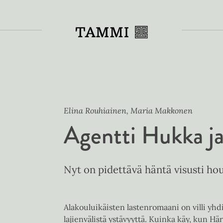
Toiss
Elina Rouhiainen, Maria Makkonen
Agentti Hukka ja
Nyt on pidettävä häntä visusti hou
Alakouluikäisten lastenromaani on villi yh
lajienvälistä ystävyyttä. Kuinka käy, kun 