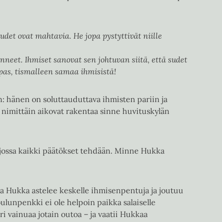
det ovat mahtavia. He jopa pystyttivät niille
enneet. Ihmiset sanovat sen johtuvan siitä, että sudet
ppas, tismalleen samaa ihmisistä!
: hänen on soluttauduttava ihmisten pariin ja
 nimittäin aikovat rakentaa sinne huvituskylän
 jossa kaikki päätökset tehdään. Minne Hukka
ta Hukka astelee keskelle ihmisenpentuja ja joutuu
ulunpenkki ei ole helpoin paikka salaiselle
i vainuaa jotain outoa – ja vaatii Hukkaa