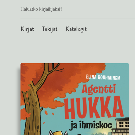
Toissijainen
Hyppää
Haluatko kirjailijaksi?
sisältöön
Päävalikko
Kirjat
Tekijät
Katalogit