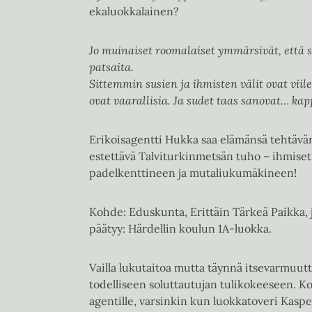
ekaluokkalainen?
Jo muinaiset roomalaiset ymmärsivät, että su
patsaita.
Sittemmin susien ja ihmisten välit ovat viil
ovat vaarallisia. Ja sudet taas sanovat… ka
Erikoisagentti Hukka saa elämänsä tehtävän
estettävä Talviturkinmetsän tuho – ihmiset
padelkenttineen ja mutaliukumäkineen!
Kohde: Eduskunta, Erittäin Tärkeä Paikka,
päätyy: Härdellin koulun 1A-luokka.
Vailla lukutaitoa mutta täynnä itsevarmuut
todelliseen soluttautujan tulikokeeseen. Ko
agentille, varsinkin kun luokkatoveri Kasper