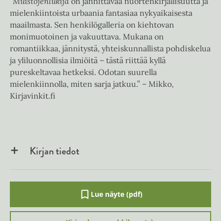
”
Muistojenlukija
on jännittävää nuortenkirjallisuutta ja
mielenkiintoista urbaania fantasiaa nykyaikaisesta
maailmasta. Sen henkilögalleria on kiehtovan
monimuotoinen ja vakuuttava. Mukana on
romantiikkaa, jännitystä, yhteiskunnallista pohdiskelua
ja yliluonnollisia ilmiöitä – tästä riittää kyllä
pureskeltavaa hetkeksi. Odotan suurella
mielenkiinnolla, miten sarja jatkuu.” – Mikko,
Kirjavinkit.fi
Kirjan tiedot
Lue näyte (pdf)
A
u
k