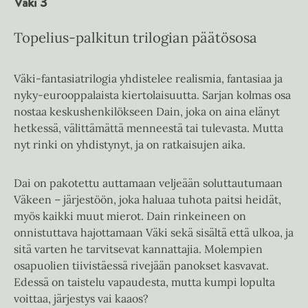
Väki 3
Topelius-palkitun trilogian päätösosa
Väki-fantasiatrilogia yhdistelee realismia, fantasiaa ja
nyky-eurooppalaista kiertolaisuutta. Sarjan kolmas osa
nostaa keskushenkilökseen Dain, joka on aina elänyt
hetkessä, välittämättä menneestä tai tulevasta. Mutta
nyt rinki on yhdistynyt, ja on ratkaisujen aika.
Dai on pakotettu auttamaan veljeään soluttautumaan
Väkeen – järjestöön, joka haluaa tuhota paitsi heidät,
myös kaikki muut mierot. Dain rinkeineen on
onnistuttava hajottamaan Väki sekä sisältä että ulkoa, ja
sitä varten he tarvitsevat kannattajia. Molempien
osapuolien tiivistäessä rivejään panokset kasvavat.
Edessä on taistelu vapaudesta, mutta kumpi lopulta
voittaa, järjestys vai kaaos?