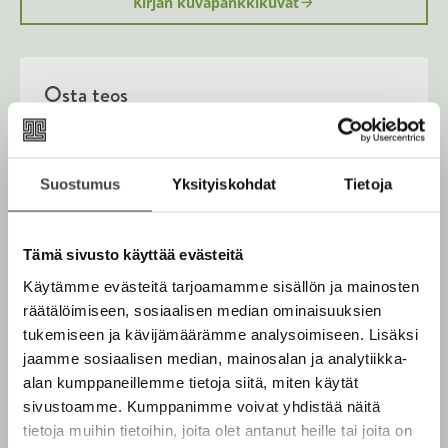
Kirjan kuvapankkikuvat
e
a
a
u
u
Osta teos
t
e
e
n
Kovakantinen kirja
v
O
K
ä
s
i
Suostumus
Yksityiskohdat
Tietoja
Äänikirja
l
K
B
i
t
r
u
o
l
E-kirja / epub2
a
j
K
B
e
u
o
Tämä sivusto käyttää evästeitä
a
h
u
o
n
k
t
.
Käytämme evästeitä tarjoamamme sisällön ja mainosten
u
o
e
t
b
f
e
räätälöimiseen, sosiaalisen median ominaisuuksien
n
k
e
e
n
i
tukemiseen ja kävijämäärämme analysoimiseen. Lisäksi
t
b
l
a
A
jaamme sosiaalisen median, mainosalan ja analytiikka-
e
e
e
t
u
alan kumppaneillemme tietoja siitä, miten käytät
l
a
A
k
sivustoamme. Kumppanimme voivat yhdistää näitä
e
t
u
e
tietoja muihin tietoihin, joita olet antanut heille tai joita on
A
k