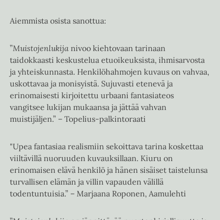
Aiemmista osista sanottua:
”
Muistojenlukija
nivoo kiehtovaan tarinaan
taidokkaasti keskustelua etuoikeuksista, ihmisarvosta
ja yhteiskunnasta. Henkilöhahmojen kuvaus on vahvaa,
uskottavaa ja monisyistä. Sujuvasti etenevä ja
erinomaisesti kirjoitettu urbaani fantasiateos
vangitsee lukijan mukaansa ja jättää vahvan
muistijäljen.” – Topelius-palkintoraati
"Upea fantasiaa realismiin sekoittava tarina koskettaa
viiltävillä nuoruuden kuvauksillaan. Kiuru on
erinomaisen elävä henkilö ja hänen sisäiset taistelunsa
turvallisen elämän ja villin vapauden välillä
todentuntuisia.” – Marjaana Roponen, Aamulehti