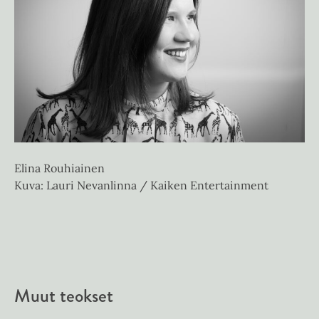
e
e
e
n
n
e
n
Elina Rouhiainen
Kuva: Lauri Nevanlinna / Kaiken Entertainment
Muut teokset