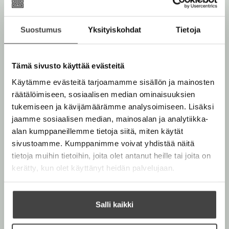
Marja-Leena Tiainen
u
e
k
a
e
a
Suostumus
Yksityiskohdat
Tietoja
a
Lue lisää tekijästä
u
M
a
a
u
r
u
t
Tämä sivusto käyttää evästeitä
j
u
a
e
Käytämme evästeitä tarjoamamme sisällön ja mainosten
t
-
e
räätälöimiseen, sosiaalisen median ominaisuuksien
L
e
n
e
tukemiseen ja kävijämäärämme analysoimiseen. Lisäksi
e
e
v
jaamme sosiaalisen median, mainosalan ja analytiikka-
n
n
ä
a
alan kumppaneillemme tietoja siitä, miten käytät
v
T
l
sivustoamme. Kumppanimme voivat yhdistää näitä
i
ä
i
a
tietoja muihin tietoihin, joita olet antanut heille tai joita on
l
l
i
kerätty, kun olet käyttänyt heidän palvelujaan.
i
n
e
e
l
h
n
e
t
Salli kaikki
h
e
t
e