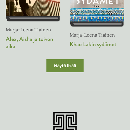
Marja-Leena Tiainen
Marja-Leena Tiainen
Alex, Aisha ja toivon
Khao Lakin sydämet
aika
Näytä lisää