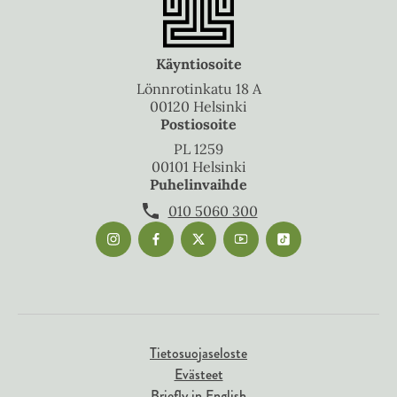
Käyntiosoite
Lönnrotinkatu 18 A
00120 Helsinki
Postiosoite
PL 1259
00101 Helsinki
Puhelinvaihde
010 5060 300
Tietosuojaseloste
Evästeet
Briefly in English