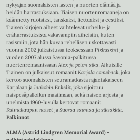
nykyajan suomalaisten lasten ja nuorten elämää ja
heidän harrastuksiaan. Tiaisen nuortenromaaneja on
käännetty ruotsiksi, tanskaksi, liettuaksi ja eestiksi.
Tiaisen kirjojen aiheet vaihtelevat urheilu- ja
eräharrastuksista vakavampiin aiheisiin, kuten
rasismiin, jota hän kuvaa rehellisen uskottavasti
vuonna 2002 julkaistussa teoksessaan
Pikkuskini
ja
vuoden 2007 alussa Savonia-palkitussa
nuortenromaanissaan
Alex ja pelon aika
. Aikuisille
Tiainen on julkaissut romaanit
Karjala comeback
, joka
kertoo suomalaisten seuramatkasta rajantakaiseen
Karjalaan ja
Jaakobin Enkelit
, joka sijoittuu
naispesäpalloilun maailmaan, sekä naisen arjesta ja
unelmista 1960-luvulla kertovat romaanit
Kulmakaupan naiset
ja
Suoraa saumaa ja siksakkia
.
Palkinnot
ALMA (Astrid Lindgren Memorial Award) -
palkintoehdokkuus