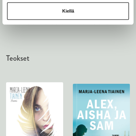
Kiellä
Kuva: Ville Palonen WWW.PALONEN.FI
Teokset