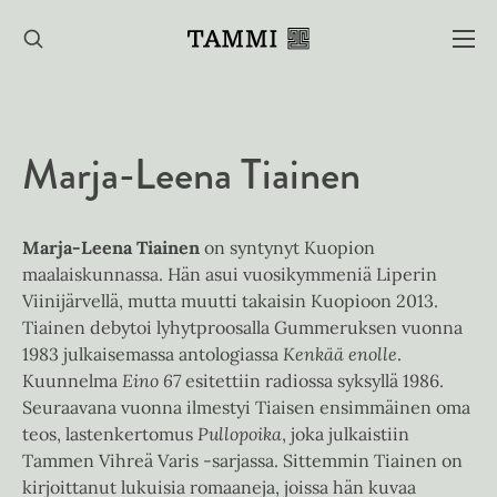
Hyppää
sisältöön
Marja-Leena Tiainen
Marja-Leena Tiainen
on syntynyt Kuopion
maalaiskunnassa. Hän asui vuosikymmeniä Liperin
Viinijärvellä, mutta muutti takaisin Kuopioon 2013.
Tiainen debytoi lyhytproosalla Gummeruksen vuonna
1983 julkaisemassa antologiassa
Kenkää enolle
.
Kuunnelma
Eino 67
esitettiin radiossa syksyllä 1986.
Seuraavana vuonna ilmestyi Tiaisen ensimmäinen oma
teos, lastenkertomus
Pullopoika
, joka julkaistiin
Tammen Vihreä Varis -sarjassa. Sittemmin Tiainen on
kirjoittanut lukuisia romaaneja, joissa hän kuvaa