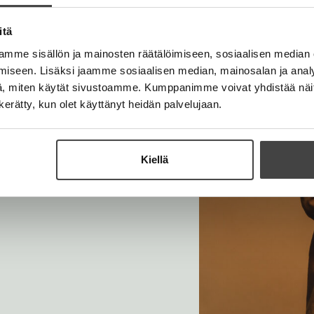
l
h
i
e
t
l
itä
h
e
e
t
mme sisällön ja mainosten räätälöimiseen, sosiaalisen median
e
h
e
iseen. Lisäksi jaamme sosiaalisen median, mainosalan ja analy
n
t
e
, miten käytät sivustoamme. Kumppanimme voivat yhdistää näitä t
e
n
n kerätty, kun olet käyttänyt heidän palvelujaan.
e
n
Kiellä