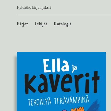
Toissijainen
Hyppää
Haluatko kirjailijaksi?
sisältöön
Päävalikko
Kirjat
Tekijät
Katalogit