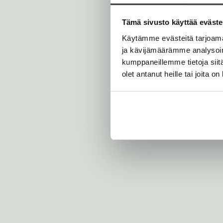
m
o
P
Tämä sivusto käyttää eväste
a
r
Käytämme evästeitä tarjoama
v
ja kävijämäärämme analysoim
e
kumppaneillemme tietoja siitä
l
a
olet antanut heille tai joita o