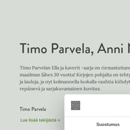
Timo Parvela
Anni
Timo Parvelan Ella ja kaverit -sarja on riemastuttan
maailman lähes 30 vuotta! Kirjojen pohjalta on teht
ja lauluja, ja nyt kolmannella luokalla vauhtia kiihd
repäisevä ja sarjakuvamainen kuvitus.
Timo Parvela
Lue lisää tekijästä
T
Suostumus
i