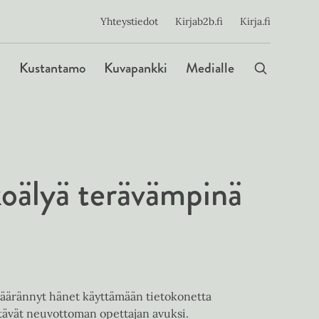
ijainen
Yhteystiedot
Kirjab2b.fi
Kirja.fi
Päävalikko
Kustantamo
Kuvapankki
Medialle
ekoälyä terävämpinä
 määrännyt hänet käyttämään tietokonetta
ntävät neuvottoman opettajan avuksi.