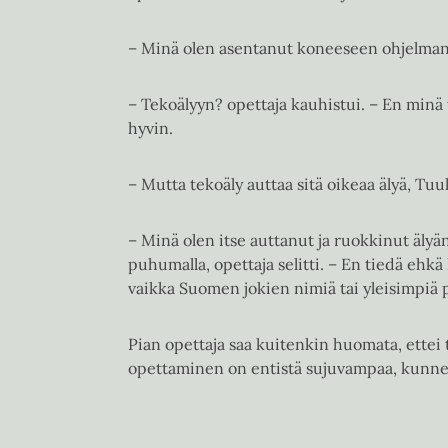
– Minä olen asentanut koneeseen ohjelman, 
– Tekoälyyn? opettaja kauhistui. – En minä 
hyvin.
– Mutta tekoäly auttaa sitä oikeaa älyä, Tuu
– Minä olen itse auttanut ja ruokkinut älyän
puhumalla, opettaja selitti. – En tiedä ehkä
vaikka Suomen jokien nimiä tai yleisimpiä p
Pian opettaja saa kuitenkin huomata, ettei 
opettaminen on entistä sujuvampaa, kunnes