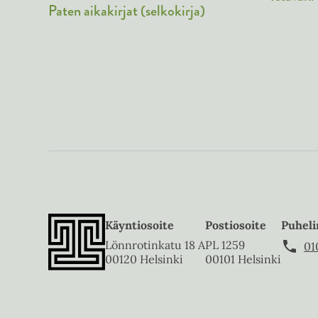
Paten aikakirjat (selkokirja)
Käyntiosoite
Postiosoite
Puheli
Lönnrotinkatu 18 A
PL 1259
01
00120 Helsinki
00101 Helsinki