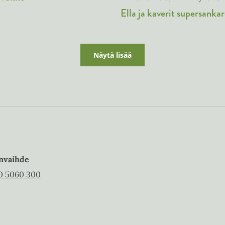
Ella ja kaverit supersanka
Näytä lisää
nvaihde
0 5060 300