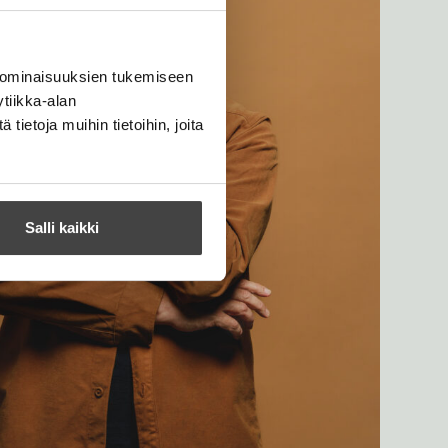
 ominaisuuksien tukemiseen
tiikka-alan
ietoja muihin tietoihin, joita
Salli kaikki