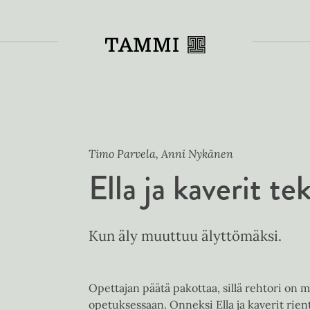
Toiss
Timo Parvela, Anni Nykänen
Ella ja kaverit t
Kun äly muuttuu älyttömäksi.
Opettajan päätä pakottaa, sillä rehtori on
opetuksessaan. Onneksi Ella ja kaverit rie