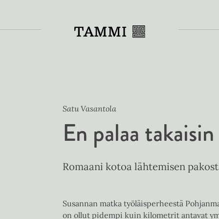
Toiss
Satu Vasantola
En palaa takaisin
Romaani kotoa lähtemisen pakosta
Susannan matka työläisperheestä Pohjanmaa
on ollut pidempi kuin kilometrit antavat y