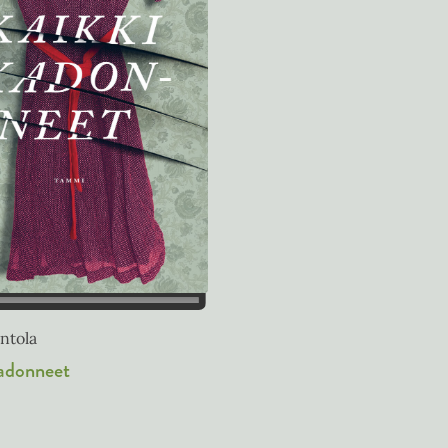
ntola
adonneet