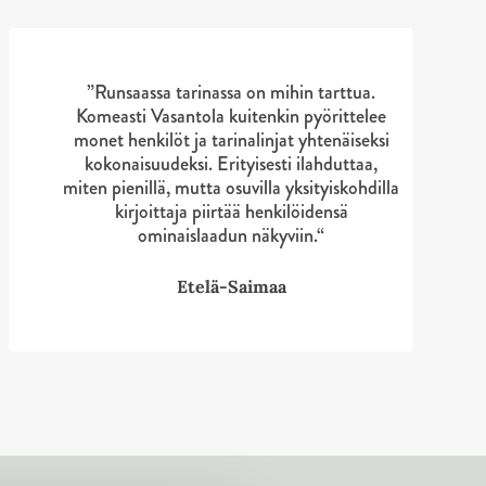
”Runsaassa tarinassa on mihin tarttua.
Komeasti Vasantola kuitenkin pyörittelee
monet henkilöt ja tarinalinjat yhtenäiseksi
kokonaisuudeksi. Erityisesti ilahduttaa,
miten pienillä, mutta osuvilla yksityiskohdilla
kirjoittaja piirtää henkilöidensä
ominaislaadun näkyviin.“
Etelä-Saimaa