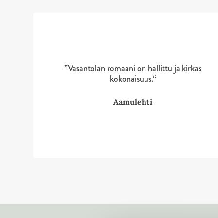
i
i
p
p
l
l
i
i
s
s
”Vasantolan romaani on hallittu ja kirkas
t
t
kokonaisuus.“
Aamulehti