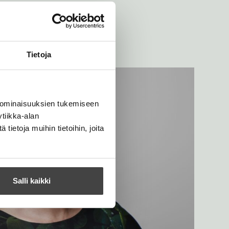
Tietoja
 ominaisuuksien tukemiseen
tiikka-alan
ietoja muihin tietoihin, joita
Salli kaikki