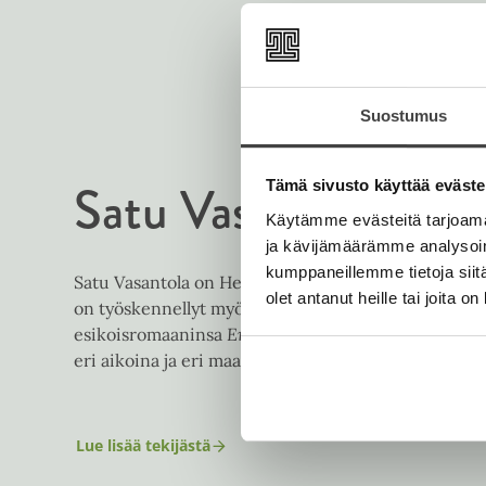
Suostumus
Satu Vasantola
Tämä sivusto käyttää eväste
Käytämme evästeitä tarjoama
ja kävijämäärämme analysoim
kumppaneillemme tietoja siitä
Satu Vasantola on Helsingin Sanomien sunnuntaisivu
olet antanut heille tai joita o
on työskennellyt myös useissa aikakausilehdissä. 
esikoisromaaninsa
En palaa takaisin koskaan, luule
eri aikoina ja eri maanosissa juuriltaan revityistä ih
Lue lisää tekijästä
S
a