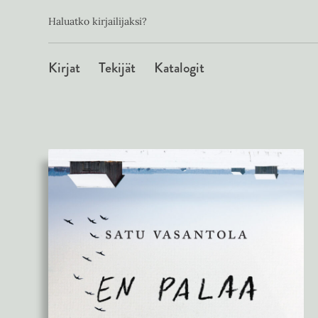
Toissijainen
Hyppää
Haluatko kirjailijaksi?
sisältöön
Päävalikko
Kirjat
Tekijät
Katalogit