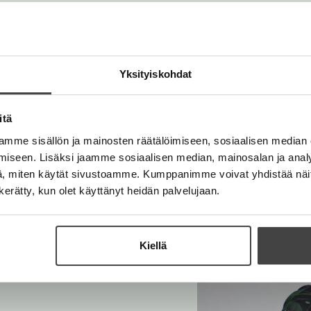
Yksityiskohdat
itä
mme sisällön ja mainosten räätälöimiseen, sosiaalisen median
iseen. Lisäksi jaamme sosiaalisen median, mainosalan ja analy
, miten käytät sivustoamme. Kumppanimme voivat yhdistää näitä t
jen toimittaja, joka
n kerätty, kun olet käyttänyt heidän palvelujaan.
Hänen
n
on taidokas kuvaus
misistä.
Kiellä