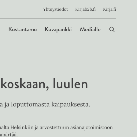
ijainen
Yhteystiedot
Kirjab2b.fi
Kirja.fi
Päävalikko
Kustantamo
Kuvapankki
Medialle
 koskaan, luulen
 ja loputtomasta kaipauksesta.
lta Helsinkiin ja arvostettuun asianajotoimistoon
mmärtää.