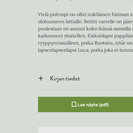
Vielä pidempi on ollut irakilaisen Fatiman ta
olohuoneen lattialle. Reitin varrelle on jää
puolestaan on asunut koko ikänsä samoilla s
kaikonneet yksitellen. Esikoislapsi pappilan
ryyppyreissuilleen, poika Ruotsiin, tytär on
lapsenlapsenlapsi Luca, poika joka ei tunn
Kirjan tiedot
Lue näyte (pdf)
A
u
k
e
a
a