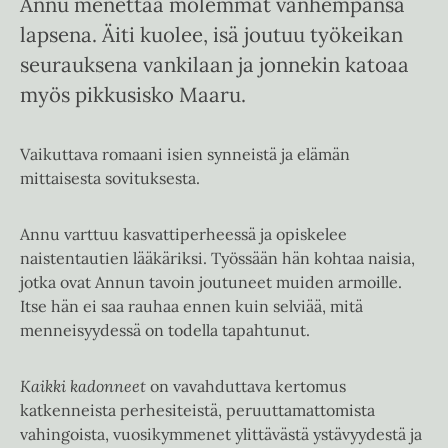
Annu menettää molemmat vanhempansa
lapsena. Äiti kuolee, isä joutuu työkeikan
seurauksena vankilaan ja jonnekin katoaa
myös pikkusisko Maaru.
Vaikuttava romaani isien synneistä ja elämän
mittaisesta sovituksesta.
Annu varttuu kasvattiperheessä ja opiskelee
naistentautien lääkäriksi. Työssään hän kohtaa naisia,
jotka ovat Annun tavoin joutuneet muiden armoille.
Itse hän ei saa rauhaa ennen kuin selviää, mitä
menneisyydessä on todella tapahtunut.
Kaikki kadonneet
on vavahduttava kertomus
katkenneista perhesiteistä, peruuttamattomista
vahingoista, vuosikymmenet ylittävästä ystävyydestä ja