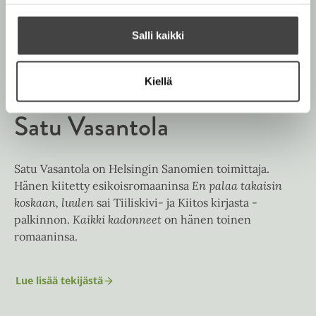
n
Salli kaikki
Kiellä
Satu Vasantola
Satu Vasantola on Helsingin Sanomien toimittaja.
Hänen kiitetty esikoisromaaninsa
En palaa takaisin
koskaan, luulen
sai Tiiliskivi- ja Kiitos kirjasta -
palkinnon.
Kaikki kadonneet
on hänen toinen
romaaninsa.
Lue lisää tekijästä
S
a
t