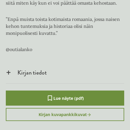
siitä miten käy kun ei voi päättää omasta kehostaan.
”Enpä muista toista kotimaista romaania, jossa naisen
kehon tuntemuksia ja historiaa olisi näin
monipuolisesti kuvattu.”
@outialanko
Kirjan tiedot
Lue näyte (pdf)
A
u
k
Kirjan kuvapankkikuvat
e
a
a
u