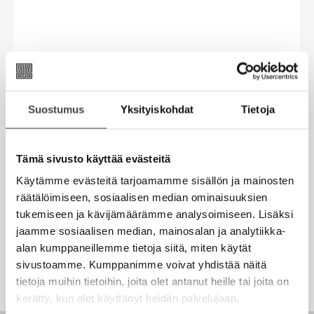
e
a
u
p
p
a
u
t
l
l
a
u
e
i
i
u
t
e
s
s
u
e
n
t
t
t
”Satu Vasantola kuvaa väkevästi sitä, miten pieni
e
v
e
lapsi kokee hänelle käsittämätöntä ja salattua
n
Suostumus
Yksityiskohdat
Tietoja
ä
e
touhua.“
v
l
n
ä
i
v
Koti-Lappi
l
Tämä sivusto käyttää evästeitä
l
ä
i
e
Käytämme evästeitä tarjoamamme sisällön ja mainosten
l
l
h
räätälöimiseen, sosiaalisen median ominaisuuksien
i
e
t
tukemiseen ja kävijämäärämme analysoimiseen. Lisäksi
l
h
e
jaamme sosiaalisen median, mainosalan ja analytiikka-
e
t
e
alan kumppaneillemme tietoja siitä, miten käytät
h
e
n
sivustoamme. Kumppanimme voivat yhdistää näitä
t
e
tietoja muihin tietoihin, joita olet antanut heille tai joita on
e
n
kerätty, kun olet käyttänyt heidän palvelujaan.
e