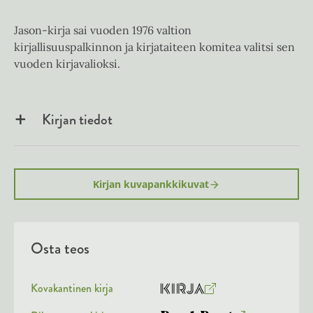
Jason-kirja sai vuoden 1976 valtion
kirjallisuuspalkinnon ja kirjataiteen komitea valitsi sen
vuoden kirjavalioksi.
Kirjan tiedot
Kirjan kuvapankkikuvat
Osta teos
Kovakantinen kirja
O
K