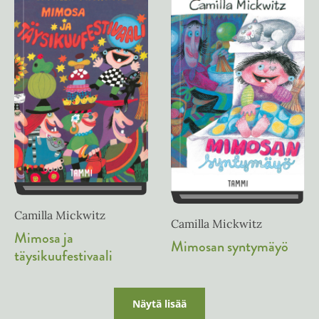
Camilla Mickwitz
Camilla Mickwitz
Mimosa ja
Mimosan syntymäyö
täysikuufestivaali
Näytä lisää