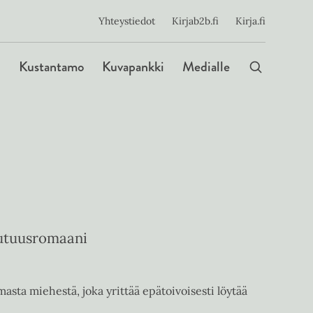
ijainen
Yhteystiedot
Kirjab2b.fi
Kirja.fi
Päävalikko
Kustantamo
Kuvapankki
Medialle
uutuusromaani
sta miehestä, joka yrittää epätoivoisesti löytää