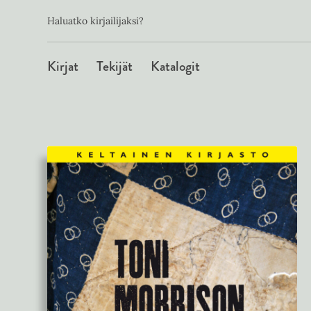
Toissijainen
Hyppää
Haluatko kirjailijaksi?
sisältöön
Päävalikko
Kirjat
Tekijät
Katalogit