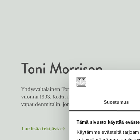
Toni Morrison
Yhdysvaltalainen Toni Morrison (s. 1931) sai Nobelin
vuonna 1993.
Kodin
ilmestyttyä 2012 Morrison sai P
Suostumus
vapaudenmitalin, jonka aiemmin on saanut mm. Äiti
Tämä sivusto käyttää eväste
Lue lisää tekijästä
T
Käytämme evästeitä tarjoama
o
ja kävijämäärämme analysoim