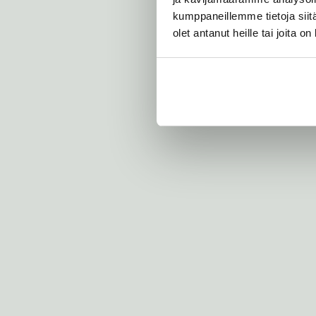
n
i
kumppaneillemme tietoja siitä
M
olet antanut heille tai joita o
o
r
r
i
s
o
n