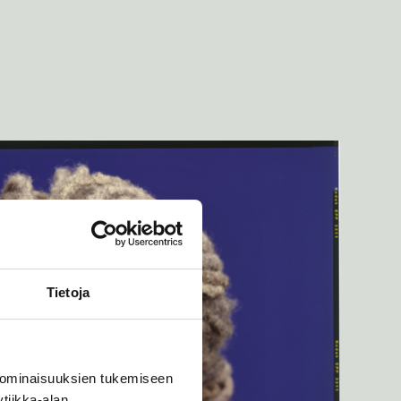
Tietoja
 ominaisuuksien tukemiseen
tiikka-alan