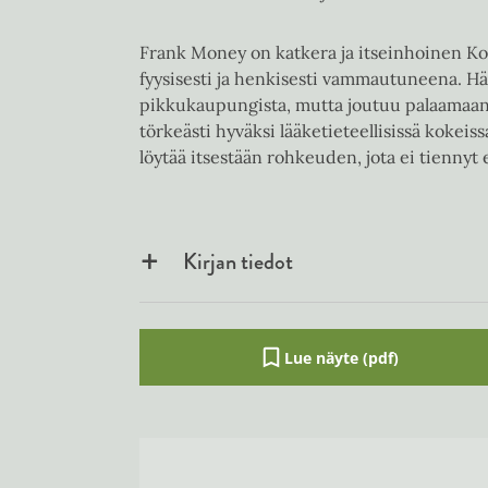
Frank Money on katkera ja itseinhoinen Ko
fyysisesti ja henkisesti vammautuneena. Hä
pikkukaupungista, mutta joutuu palaamaan 
törkeästi hyväksi lääketieteellisissä kokeis
löytää itsestään rohkeuden, jota ei tiennyt
Kirjan tiedot
Lue näyte (pdf)
A
u
k
e
a
a
u