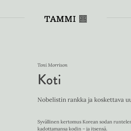
Toiss
Toni Morrison
Koti
Nobelistin rankka ja koskettava 
Syvällinen kertomus Korean sodan runtelema
kadottamansa kodin – ja itsensä.