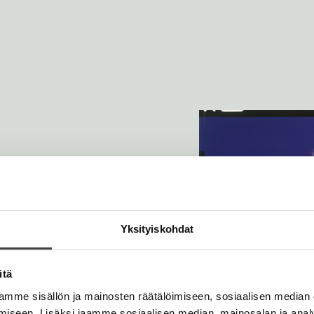
 kirjallisuuspalkinnon
residentin
Yksityiskohdat
 Teresa.
itä
mme sisällön ja mainosten räätälöimiseen, sosiaalisen median
iseen. Lisäksi jaamme sosiaalisen median, mainosalan ja analy