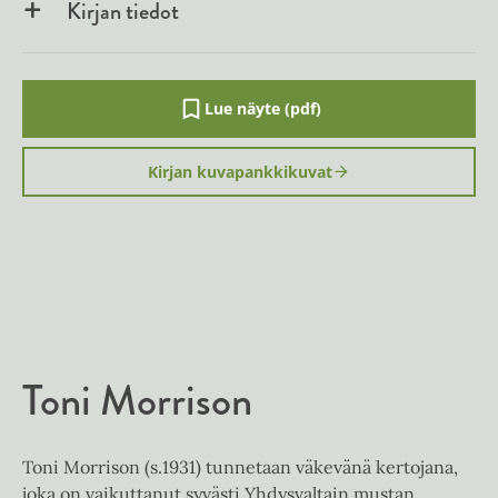
Kirjan tiedot
Lue näyte (pdf)
A
u
k
Kirjan kuvapankkikuvat
e
a
a
u
u
t
e
e
n
v
ä
l
Toni Morrison
i
l
e
h
Toni Morrison (s.1931) tunnetaan väkevänä kertojana,
t
joka on vaikuttanut syvästi Yhdysvaltain mustan
e