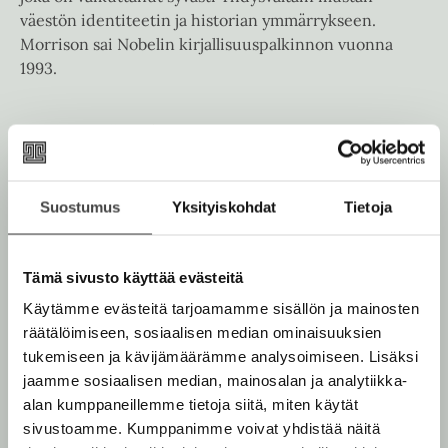
e
väestön identiteetin ja historian ymmärrykseen.
n
Morrison sai Nobelin kirjallisuuspalkinnon vuonna
1993.
Lue lisää tekijästä
T
o
n
i
M
Suostumus
Yksityiskohdat
Tietoja
o
r
r
i
Tämä sivusto käyttää evästeitä
s
o
Käytämme evästeitä tarjoamamme sisällön ja mainosten
n
räätälöimiseen, sosiaalisen median ominaisuuksien
tukemiseen ja kävijämäärämme analysoimiseen. Lisäksi
jaamme sosiaalisen median, mainosalan ja analytiikka-
alan kumppaneillemme tietoja siitä, miten käytät
sivustoamme. Kumppanimme voivat yhdistää näitä