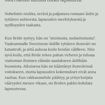
Nobelistin niukka, terävä ja paljastava romaani äidin ja
tyttären suhteesta, lapsuuden merkityksestä ja
syyllisyyden taakasta.
Kun Bride syntyy, hän on "sinimusta, sudaninmusta".
Vaaleammalle Sweetness-äidille tyttären ihonväri on
katastrofi, ja siitä aukeaa kuilu heidän välilleen. Niin
syvä kuilu, että Bride tekee pahan virheen ja tuhoaa
viattoman ihmisen elämän saadakseen äidiltään
huomiota. Aikuisena hän on kääntänyt ihonvärinsä
voitokseen, mutta lapsuuden kokemukset eivät anna
rauhaa. Kun rakkaussuhde päättyy, ja yritys korjata
vääryydet menee vikaan, on Briden pakko kohdata
lapsuutensa.