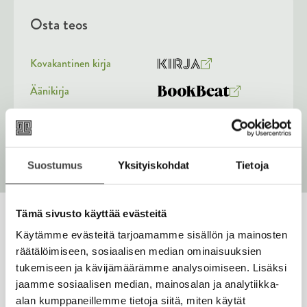
u
Osta teos
t
e
e
n
Kovakantinen kirja
v
O
K
ä
s
i
Äänikirja
l
K
B
i
t
r
u
o
l
E-kirja / epub2
a
j
K
B
e
u
o
a
h
u
o
n
k
t
.
u
o
e
t
b
Suostumus
Yksityiskohdat
Tietoja
f
e
n
k
e
e
n
i
t
b
l
a
A
e
e
e
t
Tämä sivusto käyttää evästeitä
u
l
a
A
k
Käytämme evästeitä tarjoamamme sisällön ja mainosten
e
t
Mediassa
u
e
räätälöimiseen, sosiaalisen median ominaisuuksien
A
k
a
tukemiseen ja kävijämäärämme analysoimiseen. Lisäksi
S
S
u
e
a
jaamme sosiaalisen median, mainosalan ja analytiikka-
k
k
k
a
u
alan kumppaneillemme tietoja siitä, miten käytät
i
i
e