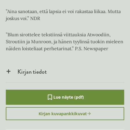
”Aina sanotaan, että lapsia ei voi rakastaa liikaa. Mutta
joskus voi.” NDR
”Blum sirottelee tekstiinsä viittauksia Atwoodiin,
Stroutiin ja Munroon, ja hänen tyylinsä tuokin mieleen
näiden loisteliaat perhetarinat.” P.S. Newspaper
Kirjan tiedot
Lue näyte (pdf)
A
u
k
Kirjan kuvapankkikuvat
e
a
a
u