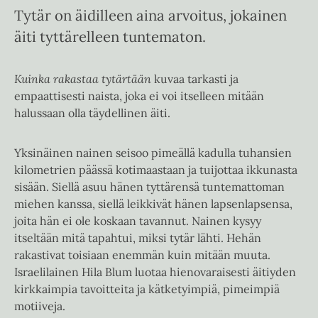
Tytär on äidilleen aina arvoitus, jokainen
äiti tyttärelleen tuntematon.
Kuinka rakastaa tytärtään
kuvaa tarkasti ja
empaattisesti naista, joka ei voi itselleen mitään
halussaan olla täydellinen äiti.
Yksinäinen nainen seisoo pimeällä kadulla tuhansien
kilometrien päässä kotimaastaan ja tuijottaa ikkunasta
sisään. Siellä asuu hänen tyttärensä tuntemattoman
miehen kanssa, siellä leikkivät hänen lapsenlapsensa,
joita hän ei ole koskaan tavannut. Nainen kysyy
itseltään mitä tapahtui, miksi tytär lähti. Hehän
rakastivat toisiaan enemmän kuin mitään muuta.
Israelilainen Hila Blum luotaa hienovaraisesti äitiyden
kirkkaimpia tavoitteita ja kätketyimpiä, pimeimpiä
motiiveja.