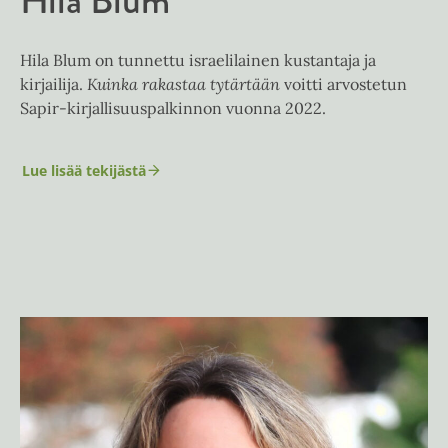
Hila Blum
n
Hila Blum on tunnettu israelilainen kustantaja ja
kirjailija.
Kuinka rakastaa tytärtään
voitti arvostetun
Sapir-kirjallisuuspalkinnon vuonna 2022.
Lue lisää tekijästä
H
i
l
a
B
l
u
m