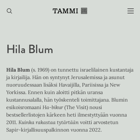
Hyppää
sisältöön
Hila Blum
Hila Blum
(s. 1969) on tunnettu israelilainen kustantaja
ja kirjailija. Hän on syntynyt Jerusalemissa ja asunut
nuoruudessaan lisäksi Havaijilla, Pariisissa ja New
Yorkissa. Ennen kuin aloitti pitkän uransa
kustannusalalla, hän työskenteli toimittajana. Blumin
esikoisromaani
Ha-bikur
(The Visit) nousi
bestsellerlistojen kärkeen heti ilmestyttyään vuonna
2011.
Kuinka rakastaa tytärtään
voitti arvostetun
Sapir-kirjallisuuspalkinnon vuonna 2022.