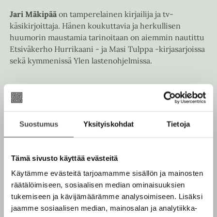
u
t
a
u
Jari Mäkipää
on tamperelainen kirjailija ja tv-
e
u
t
käsikirjoittaja. Hänen koukuttavia ja herkullisen
e
u
e
huumorin maustamia tarinoitaan on aiemmin nautittu
n
t
e
Etsiväkerho Hurrikaani - ja Masi Tulppa -kirjasarjoissa
v
e
n
sekä kymmenissä Ylen lastenohjelmissa.
ä
e
v
l
n
ä
i
Väinö Heinosen
vauhdikkaat kuvitukset ovat
v
l
l
hauskuuttaneet lukuisissa lastenkirjoissa, oppikirjoissa
ä
i
e
ja sarjakuvissa.
l
l
h
i
Suostumus
Yksityiskohdat
Tietoja
e
t
l
Jari Mäkipää
h
e
e
t
e
Lue lisää tekijästä
Tämä sivusto käyttää evästeitä
h
J
e
n
a
t
Käytämme evästeitä tarjoamamme sisällön ja mainosten
e
r
e
i
räätälöimiseen, sosiaalisen median ominaisuuksien
n
M
e
tukemiseen ja kävijämäärämme analysoimiseen. Lisäksi
ä
n
jaamme sosiaalisen median, mainosalan ja analytiikka-
k
i