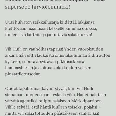
supersöpö hirviölemmikki!
Uusi hulvaton seikkailusarja kiidättää lukijansa
kiehtovaan maailmaan keskelle kummia otuksia,
ihmeellisiä laitteita ja jännittäviä salaisuuksia!
Vili Huili on vauhdikas tapaus! Yhden vuorokauden
aikana hän ehtii laukaista omenakanuunan äidin auton
kylkeen, silputa ärsyttävän pikkusiskonsa
hammasharjan ja aloittaa koko koulun välisen
pinaattilettusodan.
Oudot tapahtumat käynnistyvät, kun Vili Huili
siepataan huoneestaan keskellä yötä. Hänet halutaan
värvätä agentiksi huippusalaiseen Mörkkipartioon.
Vilille selviää, että häntä luullaan toiseksi pojaksi –
mutta Vili salaa totuuden päästäkseen sankariksi!