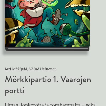
Jari Mäkipää, Väinö Heinonen
Mörkkipartio 1. Vaarojen
portti
Limaa, lonkeroita ja torahampaita – sekä