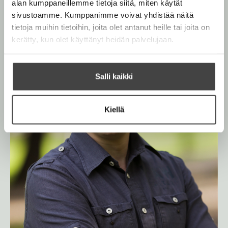
alan kumppaneillemme tietoja siitä, miten käytät
p
sivustoamme. Kumppanimme voivat yhdistää näitä
O
O
ä
ä
tietoja muihin tietoihin, joita olet antanut heille tai joita on
h
h
kerätty, kun olet käyttänyt heidän palvelujaan.
i
i
t
t
a
a
k
k
Salli kaikki
u
u
v
v
Kiellä
a
a
t
t