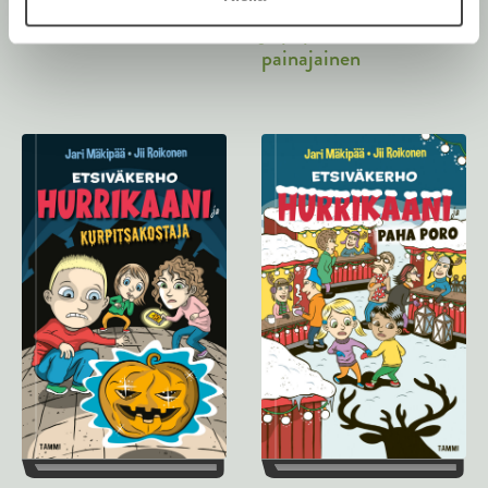
Mörkkipartio 1.
Etsiväkerho Hurrikaani
Vaarojen portti
ja poptähden
painajainen