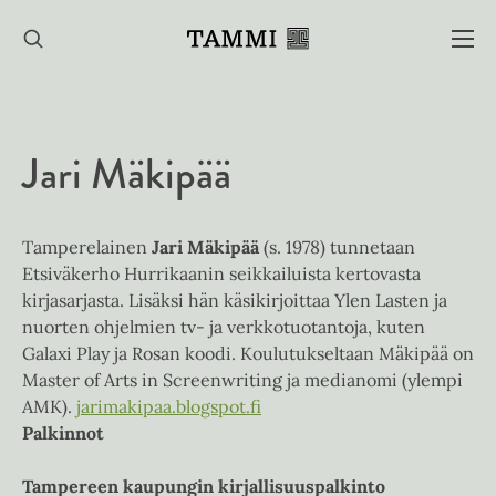
Hyppää
sisältöön
Jari Mäkipää
Tamperelainen
Jari Mäkipää
(s. 1978) tunnetaan
Etsiväkerho Hurrikaanin seikkailuista kertovasta
kirjasarjasta. Lisäksi hän käsikirjoittaa Ylen Lasten ja
nuorten ohjelmien tv- ja verkkotuotantoja, kuten
Galaxi Play ja Rosan koodi. Koulutukseltaan Mäkipää on
Master of Arts in Screenwriting ja medianomi (ylempi
AMK).
jarimakipaa.blogspot.fi
Palkinnot
Tampereen kaupungin kirjallisuuspalkinto