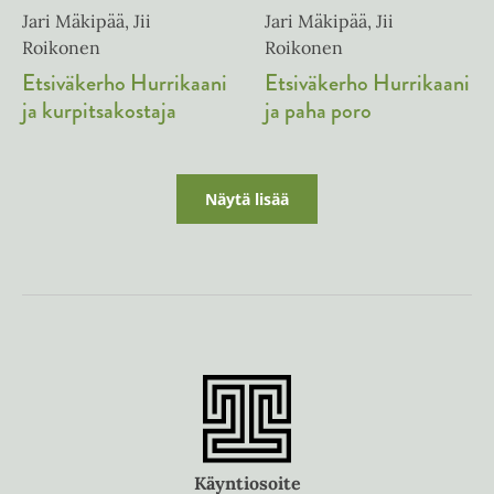
Jari Mäkipää, Jii
Jari Mäkipää, Jii
Roikonen
Roikonen
Etsiväkerho Hurrikaani
Etsiväkerho Hurrikaani
ja kurpitsakostaja
ja paha poro
Näytä lisää
Käyntiosoite