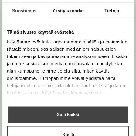
Suostumus
Yksityiskohdat
Tietoja
Syyskuu 2026
Tämä sivusto käyttää evästeitä
Käytämme evästeitä tarjoamamme sisällön ja mainosten
räätälöimiseen, sosiaalisen median ominaisuuksien
tukemiseen ja kävijämäärämme analysoimiseen. Lisäksi
jaamme sosiaalisen median, mainosalan ja analytiikka-
alan kumppaneillemme tietoja siitä, miten käytät
sivustoamme. Kumppanimme voivat yhdistää näitä
tietoja muihin tietoihin, joita olet antanut heille tai joita on
kerätty, kun olet käyttänyt heidän palvelujaan.
Salli kaikki
Jari Mäkipää, Väinö
Jii Roikonen, Jari
Heinonen
Mäkipää
Kiellä