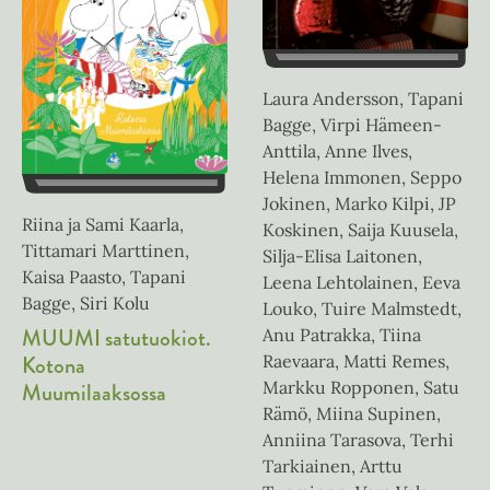
Laura Andersson, Tapani
Bagge, Virpi Hämeen-
Anttila, Anne Ilves,
Helena Immonen, Seppo
Jokinen, Marko Kilpi, JP
Riina ja Sami Kaarla,
Koskinen, Saija Kuusela,
Tittamari Marttinen,
Silja-Elisa Laitonen,
Kaisa Paasto, Tapani
Leena Lehtolainen, Eeva
Bagge, Siri Kolu
Louko, Tuire Malmstedt,
MUUMI satutuokiot.
Anu Patrakka, Tiina
Kotona
Raevaara, Matti Remes,
Markku Ropponen, Satu
Muumilaaksossa
Rämö, Miina Supinen,
Anniina Tarasova, Terhi
Tarkiainen, Arttu