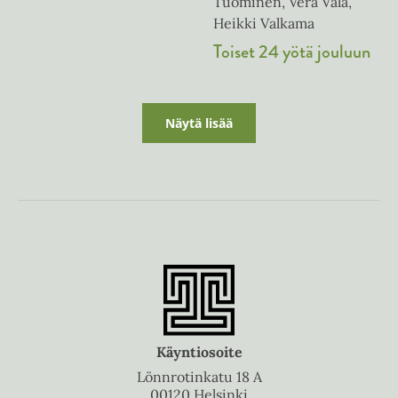
Tuominen, Vera Vala,
Heikki Valkama
Toiset 24 yötä jouluun
Näytä lisää
Käyntiosoite
Lönnrotinkatu 18 A
00120 Helsinki