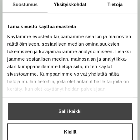
Suostumus
Yksityiskohdat
Tietoja
Tapani Bagge
Kuva: Sabrina Bqain
Tämä sivusto käyttää evästeitä
Käytämme evästeitä tarjoamamme sisällön ja mainosten
räätälöimiseen, sosiaalisen median ominaisuuksien
tukemiseen ja kävijämäärämme analysoimiseen. Lisäksi
jaamme sosiaalisen median, mainosalan ja analytiikka-
Muut teokset
alan kumppaneillemme tietoja siitä, miten käytät
sivustoamme. Kumppanimme voivat yhdistää näitä
tietoja muihin tietoihin, joita olet antanut heille tai joita on
kerätty, kun olet käyttänyt heidän palvelujaan.
Salli kaikki
Kiellä