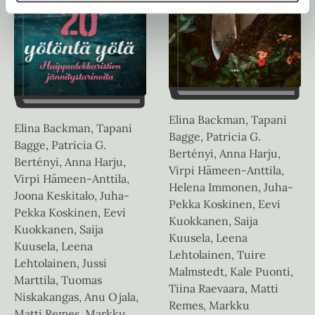
Elina Backman, Tapani
Elina Backman, Tapani
Bagge, Patricia G.
Bagge, Patricia G.
Bertényi, Anna Harju,
Bertényi, Anna Harju,
Virpi Hämeen-Anttila,
Virpi Hämeen-Anttila,
Helena Immonen, Juha-
Joona Keskitalo, Juha-
Pekka Koskinen, Eevi
Pekka Koskinen, Eevi
Kuokkanen, Saija
Kuokkanen, Saija
Kuusela, Leena
Kuusela, Leena
Lehtolainen, Tuire
Lehtolainen, Jussi
Malmstedt, Kale Puonti,
Marttila, Tuomas
Tiina Raevaara, Matti
Niskakangas, Anu Ojala,
Remes, Markku
Matti Remes, Markku