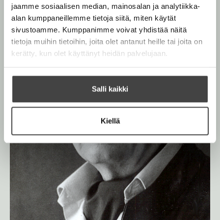
jaamme sosiaalisen median, mainosalan ja analytiikka-
r
alan kumppaneillemme tietoja siitä, miten käytät
sivustoamme. Kumppanimme voivat yhdistää näitä
tietoja muihin tietoihin, joita olet antanut heille tai joita on
kerätty, kun olet käyttänyt heidän palvelujaan.
Salli kaikki
Kiellä