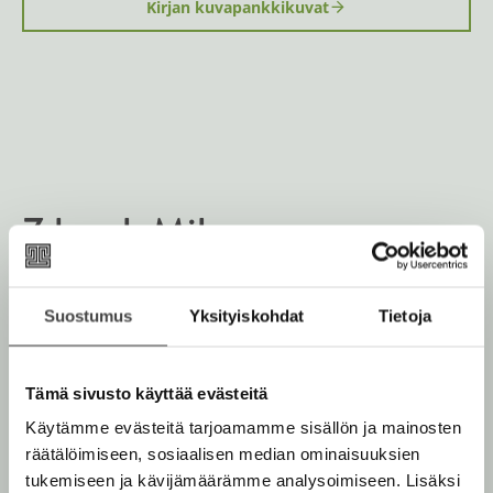
Kirjan kuvapankkikuvat
Zdenek Miler
Lue lisää tekijästä
Suostumus
Yksityiskohdat
Tietoja
Z
d
e
n
Tämä sivusto käyttää evästeitä
e
k
Käytämme evästeitä tarjoamamme sisällön ja mainosten
M
i
räätälöimiseen, sosiaalisen median ominaisuuksien
l
tukemiseen ja kävijämäärämme analysoimiseen. Lisäksi
e