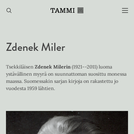
Hyppää
sisältöön
Zdenek Miler
Tsekkiläisen
Zdenek Milerin
(1921--2011) luoma
ystävällinen myyrä on suunnattoman suosittu monessa
maassa. Suomessakin sarjan kirjoja on rakastettu jo
vuodesta 1959 lähtien.