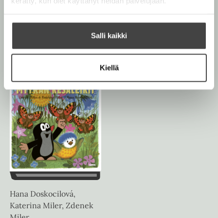
kerätty, kun olet käyttänyt heidän palvelujaan.
Salli kaikki
Zdenek Miler
Zdenek Miler
Myyrän kellokirja
Myyrän sateenvarjo
Kiellä
Hana Doskocilová,
Katerina Miler, Zdenek
Miler