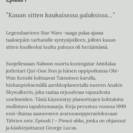
”Kauan sitten kaukaisessa galaksissa…”
Legendaarinen Star Wars -saaga palaa ajassa
taaksepäin varhaisille syntysijoilleen, jolloin kauan
sitten kuolleeksi luultu pahuus oli heräämässä.
Suojellessaan Naboon nuorta kuningatar Amidalaa
jediritari Qui-Gon Jinn ja hänen oppipoikansa Obi-
Wan Kenobi kohtaavat Tatooinen karulla,
hiekanpieksemällä aavikkoplaneetalla nuoren Anakin
Skywalkerin, joka raataa orjuudessa vapaudesta
unelmoiden. Tästä käynnistyy planeettojen kohtaloita
mullistava tapahtumasarja. Kirja perustuu vuonna 1999
ensi-iltansa saaneeseen avaruusoopperaelokuvaan
Tähtien sota: Episodi I – Pimeä uhka
, jonka on ohjannut
ja käsikirjoittanut George Lucas.