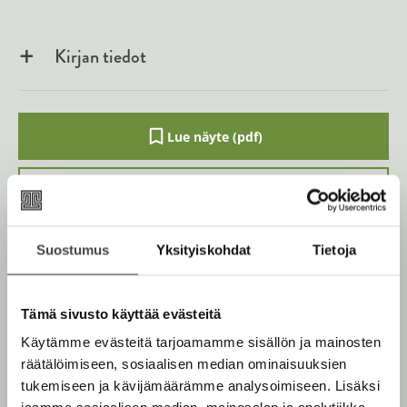
Kirjan tiedot
Lue näyte (pdf)
A
u
k
Kirjan kuvapankkikuvat
e
a
a
u
Suostumus
Yksityiskohdat
Tietoja
u
Osta teos
t
e
e
n
Tämä sivusto käyttää evästeitä
Kovakantinen kirja
v
O
K
Käytämme evästeitä tarjoamamme sisällön ja mainosten
ä
s
i
Äänikirja
l
räätälöimiseen, sosiaalisen median ominaisuuksien
K
B
i
t
r
tukemiseen ja kävijämäärämme analysoimiseen. Lisäksi
u
o
l
E-kirja / epub2
a
j
K
B
e