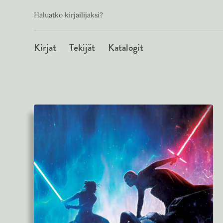
Toissijainen
Hyppää
Haluatko kirjailijaksi?
sisältöön
Päävalikko
Kirjat
Tekijät
Katalogit