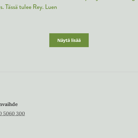
n
e
s. Tässä tulee Rey. Luen
n
Näytä lisää
nvaihde
0 5060 300