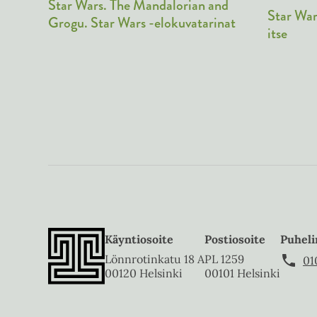
Star Wars. The Mandalorian and
Star War
Grogu. Star Wars -elokuvatarinat
itse
Käyntiosoite
Postiosoite
Puheli
Lönnrotinkatu 18 A
PL 1259
01
00120 Helsinki
00101 Helsinki