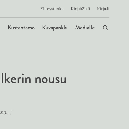
ijainen
Yhteystiedot
Kirjab2b.fi
Kirja.fi
Päävalikko
Kustantamo
Kuvapankki
Medialle
lkerin nousu
ssa…”