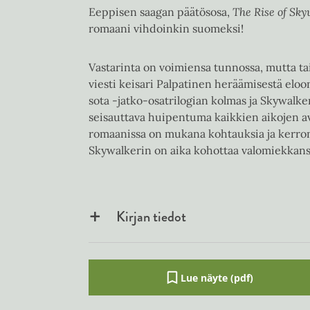
Eeppisen saagan päätösosa,
The Rise of Sk
romaani vihdoinkin suomeksi!
Vastarinta on voimiensa tunnossa, mutta tais
viesti keisari Palpatinen heräämisestä eloo
sota -jatko-osatrilogian kolmas ja Skywalk
seisauttava huipentuma kaikkien aikojen a
romaanissa on mukana kohtauksia ja kerronn
Skywalkerin on aika kohottaa valomiekkans
Kirjan tiedot
Lue näyte (pdf)
A
u
k