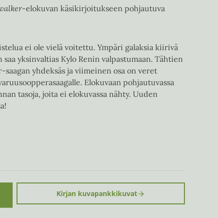
ywalker
-elokuvan käsikirjoitukseen pohjautuva
telua ei ole vielä voitettu. Ympäri galaksia kiirivä
n saa yksinvaltias Kylo Renin valpastumaan. Tähtien
er-saagan yhdeksäs ja viimeinen osa on veret
varuusoopperasaagalle. Elokuvaan pohjautuvassa
an tasoja, joita ei elokuvassa nähty. Uuden
a!
Kirjan kuvapankkikuvat