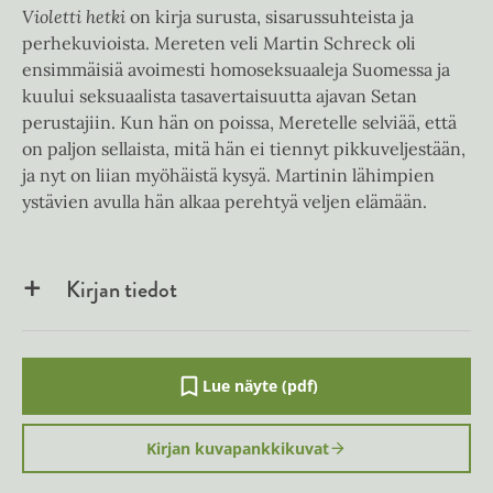
Violetti hetki
on kirja surusta, sisarussuhteista ja
perhekuvioista. Mereten veli Martin Schreck oli
ensimmäisiä avoimesti homoseksuaaleja Suomessa ja
kuului seksuaalista tasavertaisuutta ajavan Setan
perustajiin. Kun hän on poissa, Meretelle selviää, että
on paljon sellaista, mitä hän ei tiennyt pikkuveljestään,
ja nyt on liian myöhäistä kysyä. Martinin lähimpien
ystävien avulla hän alkaa perehtyä veljen elämään.
Kirjan tiedot
Lue näyte (pdf)
A
u
k
Kirjan kuvapankkikuvat
e
a
a