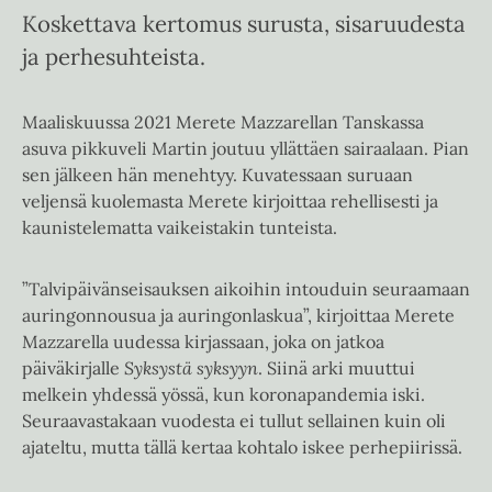
Koskettava kertomus surusta, sisaruudesta
ja perhesuhteista.
Maaliskuussa 2021 Merete Mazzarellan Tanskassa
asuva pikkuveli Martin joutuu yllättäen sairaalaan. Pian
sen jälkeen hän menehtyy. Kuvatessaan suruaan
veljensä kuolemasta Merete kirjoittaa rehellisesti ja
kaunistelematta vaikeistakin tunteista.
”Talvipäivänseisauksen aikoihin intouduin seuraamaan
auringonnousua ja auringonlaskua”, kirjoittaa Merete
Mazzarella uudessa kirjassaan, joka on jatkoa
päiväkirjalle
Syksystä syksyyn
. Siinä arki muuttui
melkein yhdessä yössä, kun koronapandemia iski.
Seuraavastakaan vuodesta ei tullut sellainen kuin oli
ajateltu, mutta tällä kertaa kohtalo iskee perhepiirissä.