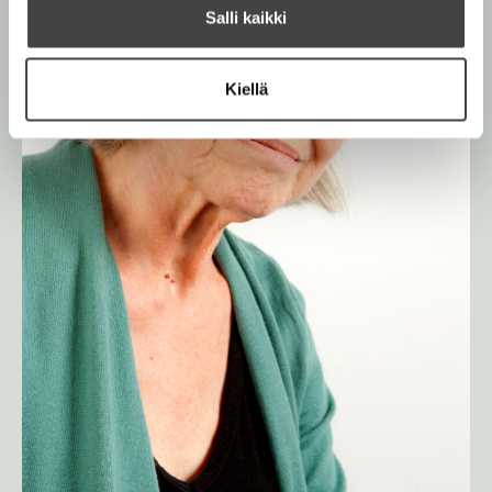
a
Salli kaikki
n
Kiellä