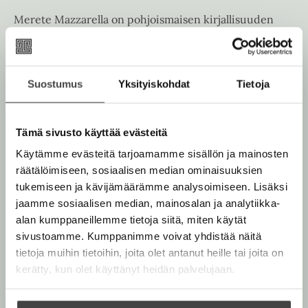
u
e
a
Merete Mazzarella on pohjoismaisen kirjallisuuden
u
a
u
professori emerita, jonka ajan ilmiöihin pureutuvat
t
a
u
teokset ovat herättäneet poikkeuksetta vilkkaan
e
u
t
keskustelun. Kirjallisesta tuotannostaan hän on saanut
e
u
e
Suostumus
Yksityiskohdat
Tietoja
useita palkintoja.
n
t
e
v
e
n
ä
e
Lue lisää tekijästä
v
Tämä sivusto käyttää evästeitä
M
l
n
e
ä
i
Käytämme evästeitä tarjoamamme sisällön ja mainosten
r
v
l
e
l
räätälöimiseen, sosiaalisen median ominaisuuksien
ä
t
i
e
tukemiseen ja kävijämäärämme analysoimiseen. Lisäksi
l
e
l
h
M
jaamme sosiaalisen median, mainosalan ja analytiikka-
i
e
a
t
alan kumppaneillemme tietoja siitä, miten käytät
l
z
h
e
sivustoamme. Kumppanimme voivat yhdistää näitä
z
e
t
a
e
tietoja muihin tietoihin, joita olet antanut heille tai joita on
h
r
e
n
kerätty, kun olet käyttänyt heidän palvelujaan.
e
t
e
l
e
n
l
e