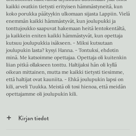
kaikki ovatkin tietysti erityisen hämmästyneitä, kun
koko porukka päätyykin ulkomaan sijasta Lappiin. Vielä
enemmän kaikki hämmästyvät, kun joulupukki ja
tonttujoukko saapuvat hakemaan heitä lentokentältä,
ja kaikkein eniten kaikki hämmästyvät, kun opettaja
kutsuu joulupukkia isäkseen. - Miksi kutsutaan
joulupukin lasta? kysyi Hanna. - Tontuksi, ehdotin
minä. Me katsoimme opettajaa. Opettaja oli kuitenkin
liian pitkä ollakseen tonttu. Haltijaksi hän oli kyllä
oikean mittainen, mutta me kaikki tietysti tiesimme,
että haltijat ovat kauniita. - Ehkä joulupukin lapsi on
kili, arveli Tuukka. Meistä oli tosi hienoa, että meidän
opettajamme oli joulupukin kili.
Kirjan tiedot