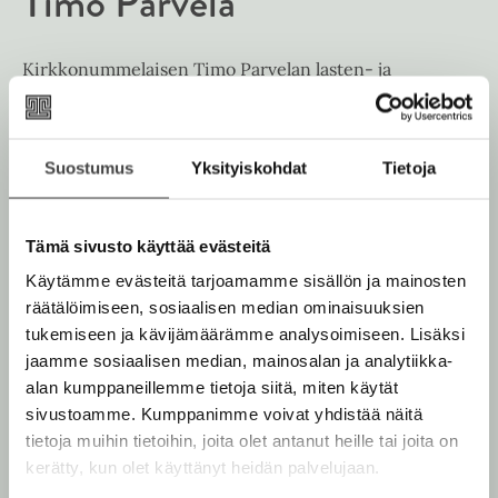
Timo Parvela
u
e
k
a
e
a
Kirkkonummelaisen Timo Parvelan lasten- ja
a
u
nuortenkirjoja luetaan ympäri maailmaa, erityisesti
a
u
Saksassa hänen suosionsa on valtaisaa. Parvela
u
t
tunnetaan myös käsikirjoittajana sekä kolumnistina.
u
Suostumus
Yksityiskohdat
Tietoja
e
t
e
e
Lue lisää tekijästä
n
T
e
i
Tämä sivusto käyttää evästeitä
v
m
n
ä
Käytämme evästeitä tarjoamamme sisällön ja mainosten
o
v
P
l
räätälöimiseen, sosiaalisen median ominaisuuksien
ä
a
i
tukemiseen ja kävijämäärämme analysoimiseen. Lisäksi
r
l
l
v
jaamme sosiaalisen median, mainosalan ja analytiikka-
i
e
e
alan kumppaneillemme tietoja siitä, miten käytät
l
l
h
sivustoamme. Kumppanimme voivat yhdistää näitä
a
e
t
tietoja muihin tietoihin, joita olet antanut heille tai joita on
h
e
kerätty, kun olet käyttänyt heidän palvelujaan.
t
e