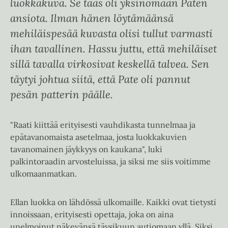
luokkakuva. Se taas oli yksinomaan Paten
ansiota. Ilman hänen löytämäänsä
mehiläispesää kuvasta olisi tullut varmasti
ihan tavallinen. Hassu juttu, että mehiläiset
sillä tavalla virkosivat keskellä talvea. Sen
täytyi johtua siitä, että Pate oli pannut
pesän patterin päälle.
"Raati kiittää erityisesti vauhdikasta tunnelmaa ja
epätavanomaista asetelmaa, josta luokkakuvien
tavanomainen jäykkyys on kaukana", luki
palkintoraadin arvosteluissa, ja siksi me siis voitimme
ulkomaanmatkan.
Ellan luokka on lähdössä ulkomaille. Kaikki ovat tietysti
innoissaan, erityisesti opettaja, joka on aina
unelmoinut näkevänsä täysikuun autiomaan yllä. Siksi