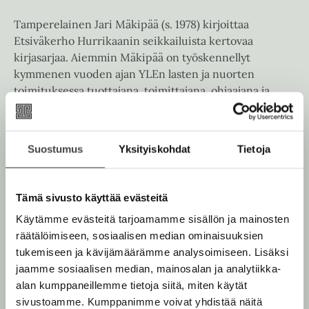
a
e
a
Tamperelainen Jari Mäkipää (s. 1978) kirjoittaa
a
u
Etsiväkerho Hurrikaanin seikkailuista kertovaa
a
u
kirjasarjaa. Aiemmin Mäkipää on työskennellyt
u
t
kymmenen vuoden ajan YLEn lasten ja nuorten
u
e
toimituksessa tuottajana, toimittajana, ohjaajana ja
t
e
juontajana. Koulutukseltaan Mäkipää on taiteiden
e
n
maisteri ja medianomi.
e
v
n
Suostumus
Yksityiskohdat
Tietoja
ä
v
Lue lisää tekijästä
l
J
ä
a
i
r
l
Tämä sivusto käyttää evästeitä
l
i
i
M
e
Käytämme evästeitä tarjoamamme sisällön ja mainosten
l
ä
h
räätälöimiseen, sosiaalisen median ominaisuuksien
k
e
t
tukemiseen ja kävijämäärämme analysoimiseen. Lisäksi
i
h
p
e
jaamme sosiaalisen median, mainosalan ja analytiikka-
ä
t
e
alan kumppaneillemme tietoja siitä, miten käytät
ä
e
n
sivustoamme. Kumppanimme voivat yhdistää näitä