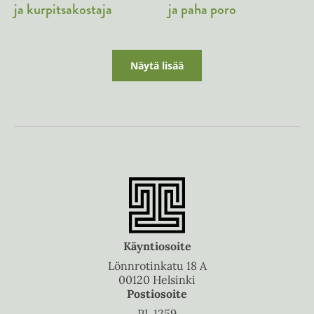
ja kurpitsakostaja
ja paha poro
Näytä lisää
Käyntiosoite
Lönnrotinkatu 18 A
00120 Helsinki
Postiosoite
PL 1259