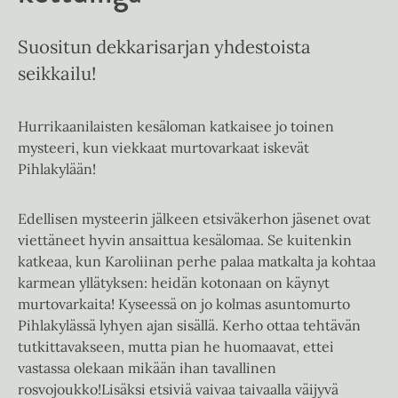
Suositun dekkarisarjan yhdestoista
seikkailu!
Hurrikaanilaisten kesäloman katkaisee jo toinen
mysteeri, kun viekkaat murtovarkaat iskevät
Pihlakylään!
Edellisen mysteerin jälkeen etsiväkerhon jäsenet ovat
viettäneet hyvin ansaittua kesälomaa. Se kuitenkin
katkeaa, kun Karoliinan perhe palaa matkalta ja kohtaa
karmean yllätyksen: heidän kotonaan on käynyt
murtovarkaita! Kyseessä on jo kolmas asuntomurto
Pihlakylässä lyhyen ajan sisällä. Kerho ottaa tehtävän
tutkittavakseen, mutta pian he huomaavat, ettei
vastassa olekaan mikään ihan tavallinen
rosvojoukko!Lisäksi etsiviä vaivaa taivaalla väijyvä