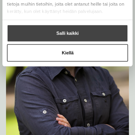
e
tietoja muihin tietoihin, joita olet antanut heille tai joita on
n
kerätty, kun olet käyttänyt heidän palvelujaan.
Salli kaikki
Kiellä