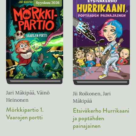
Syyskuu 2026
Jari Mäkipää, Väinö
Jii Roikonen, Jari
Heinonen
Mäkipää
Mörkkipartio 1.
Etsiväkerho Hurrikaani
Vaarojen portti
ja poptähden
painajainen