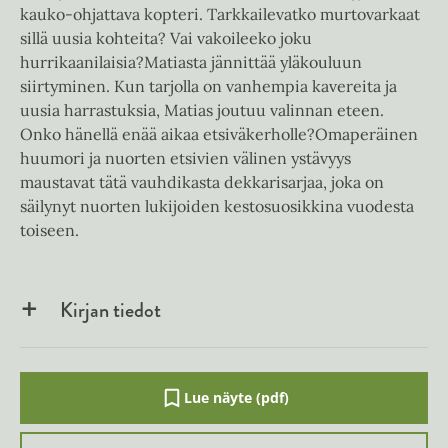
kauko-ohjattava kopteri. Tarkkailevatko murtovarkaat
sillä uusia kohteita? Vai vakoileeko joku
hurrikaanilaisia?Matiasta jännittää yläkouluun
siirtyminen. Kun tarjolla on vanhempia kavereita ja
uusia harrastuksia, Matias joutuu valinnan eteen.
Onko hänellä enää aikaa etsiväkerholle?Omaperäinen
huumori ja nuorten etsivien välinen ystävyys
maustavat tätä vauhdikasta dekkarisarjaa, joka on
säilynyt nuorten lukijoiden kestosuosikkina vuodesta
toiseen.
Kirjan tiedot
Lue näyte (pdf)
A
u
k